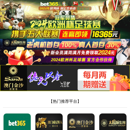
聚已内酯板材
聚己内酯
聚已内酯板材
主页
电话
发送邮
低温热塑板
微博
箱
哔哩哔哩
查看更多
抖音